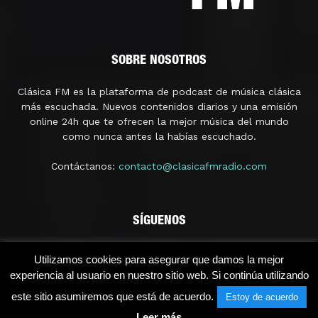
SOBRE NOSOTROS
Clásica FM es la plataforma de podcast de música clásica
más escuchada. Nuevos contenidos diarios y una emisión
online 24h que te ofrecen la mejor música del mundo
como nunca antes la habías escuchado.
Contáctanos:
contacto@clasicafmradio.com
SÍGUENOS
Utilizamos cookies para asegurar que damos la mejor
experiencia al usuario en nuestro sitio web. Si continúa utilizando
este sitio asumiremos que está de acuerdo.
Estoy de acuerdo
Leer más
© 2021 - Clásica FM Radio | Licencia SGAERRDD/4/1296/0118