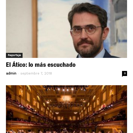
Reportaje
El Ático: lo más escuchado
-
admin
septiembre 7, 2018
0