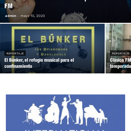
FM
admin
-
mayo 10, 2020
REPORTAJE
REPORTAJE
El Búnker, el refugio musical para el
Clásica FM
confinamiento
temporad