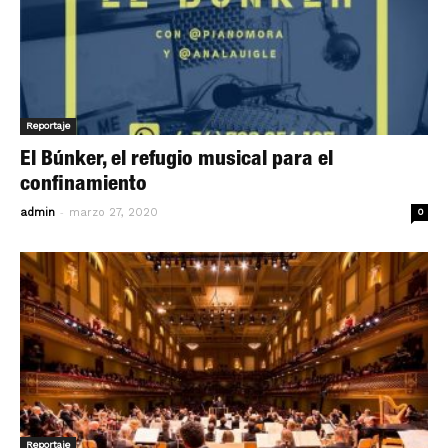
Reportaje
El Búnker, el refugio musical para el
confinamiento
-
admin
marzo 27, 2020
0
Reportaje