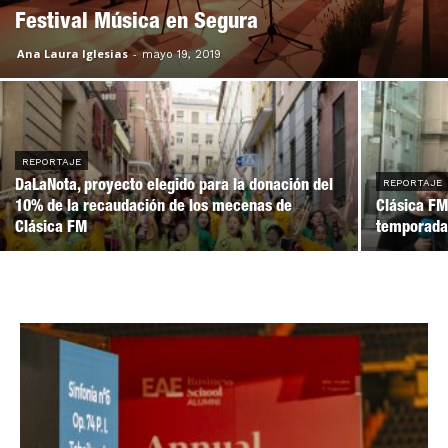
Festival Música en Segura
Ana Laura Iglesias
-
mayo 19, 2019
REPORTAJE
REPORTAJE
DaLaNota, proyecto elegido para la donación del
10% de la recaudación de los mecenas de
Clásica FM
Clásica FM
temporad