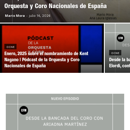
Orquesta y Coro Nacionales de España
Mario Mora
-
julio 14, 2026
OCNE
OCNE
Enero, 2025 sobre el nombramiento de Kent
Nagano | Pódcast de la Orquesta y Coro
Desde la b
Nacionales de España
Elordi, co