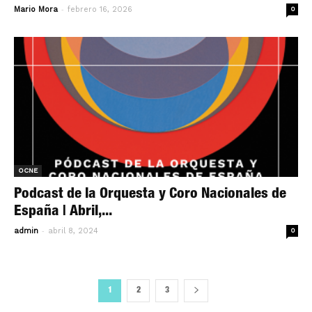
-
Mario Mora
febrero 16, 2026
0
OCNE
Podcast de la Orquesta y Coro Nacionales de
España | Abril,...
-
admin
abril 8, 2024
0
1
2
3