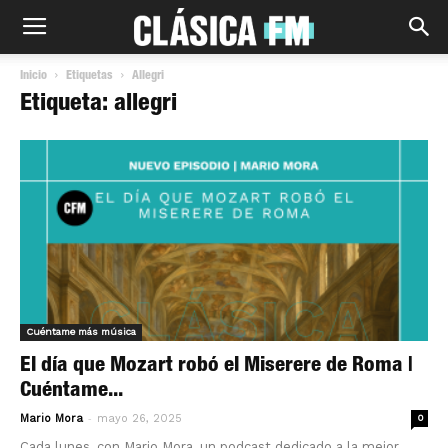
Inicio
Etiquetas
Allegri
Etiqueta: allegri
Cuéntame más música
El día que Mozart robó el Miserere de Roma |
Cuéntame...
-
Mario Mora
mayo 26, 2025
0
Cada lunes, con Mario Mora, un podcast dedicado a la mejor