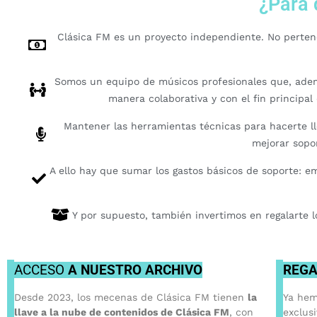
¿Para 
Clásica FM es un proyecto independiente. No perte
Somos un equipo de músicos profesionales que, adem
manera colaborativa y con el fin principa
Mantener las herramientas técnicas para hacerte ll
mejorar sopor
A ello hay que sumar los gastos básicos de soporte: emi
Y por supuesto, también invertimos en regalarte l
ACCESO
A NUESTRO ARCHIVO
REGA
Desde 2023, los mecenas de Clásica FM tienen
la
Ya hem
llave a la nube de contenidos de Clásica FM
, con
exclus