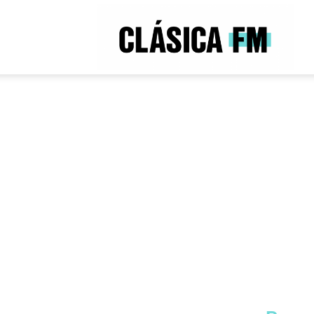
Clás
FM
Haz
Colabora con 5€ al mes y ayuda a que Clásica FM siga
Rad