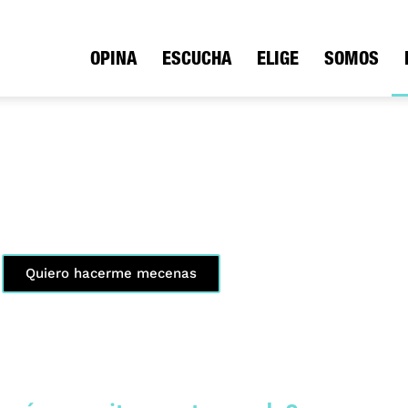
ica
OPINA
ESCUCHA
ELIGE
SOMOS
te mecenas de Clásica FM
 siendo posible. Además, te beneficiarás de numerosos regalos, ventajas
io
Quiero hacerme mecenas