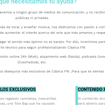
qué necesitamos tu ayuda?
necemos a ningún grupo de medios de comunicación, y no recibi
públicas ni privadas.
ás de tocar y enseñar música, nos dedicamos con pasión a comu
l de aumentar el interés acerca del arte que más amamos y respe
egar el sonido más óptimo no es barato. Por ello, invertimos pa
te técnico para seguir profesionalizando Clásica FM.
sión online 24h (Mixlr), alojamiento web (Raiola), podcasts (ivoox
(Coschedule), etc.
os obsequios más exclusivos de Clásica FM. ¡Para que te sientas 
LOS EXCLUSIVOS
CONTENIDO
os regalado camisetas, mascarillas
El contenido div
ivas, una Tote Bag que ha causado
será abierto par