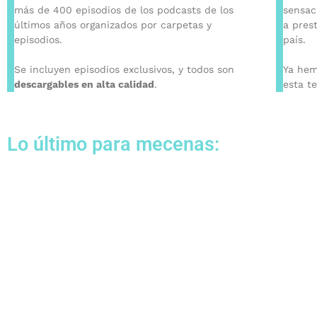
más de 400 episodios de los podcasts de los
sensac
últimos años organizados por carpetas y
a prest
episodios.
país.
Se incluyen episodios exclusivos, y todos son
Ya hem
descargables en alta calidad
.
esta t
Lo último para mecenas: