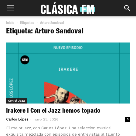
Inicio
Etiquetas
Arturo Sandoval
Etiqueta: Arturo Sandoval
Con el Jazz
Irakere I Con el Jazz hemos topado
-
Carlos López
mayo 23, 2026
0
El mejor jazz, con Carlos López. Una selección musical
exquisita mezclada con episodios de entrevistas al talento