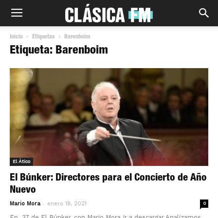
Inicio
Etiquetas
Barenboim
Etiqueta: Barenboim
El Ático
El Búnker: Directores para el Concierto de Año
Nuevo
-
Mario Mora
enero 18, 2021
0
Ep. 37 de El Búnker, con Mario Mora Ir a descargar Analizamos