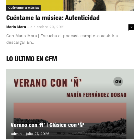
Cuéntame la música
Cuéntame la música: Autenticidad
-
Mario Mora
diciembre 20, 2021
0
Con Mario Mora | Escucha el podcast completo aquí: Ir a
descargar En...
LO ÚLTIMO EN CFM
Verano con ‘Ñ’ | Clásica con ‘Ñ’
-
0
admin
julio 27, 2026