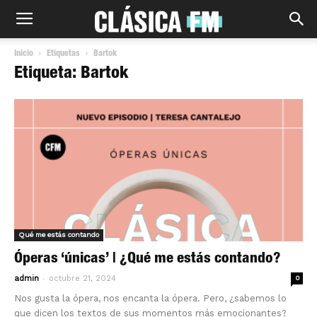
Inicio
Etiquetas
Bartok
Etiqueta: Bartok
Qué me estás contando
Óperas ‘únicas’ | ¿Qué me estás contando?
-
admin
octubre 21, 2024
0
Nos gusta la ópera, nos encanta la ópera. Pero, ¿sabemos lo
que dicen los textos de sus momentos más emocionantes?