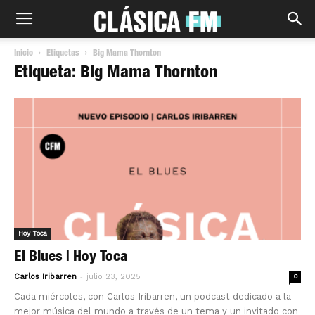
Inicio
Etiquetas
Big Mama Thornton
Etiqueta: Big Mama Thornton
Hoy Toca
El Blues | Hoy Toca
-
Carlos Iribarren
julio 23, 2025
0
Cada miércoles, con Carlos Iribarren, un podcast dedicado a la
mejor música del mundo a través de un tema y un invitado con