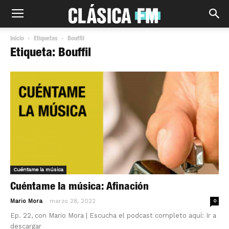
Inicio
Etiquetas
Bouffil
Etiqueta: Bouffil
Cuéntame la música
Cuéntame la música: Afinación
-
Mario Mora
marzo 28, 2022
0
Ep. 22, con Mario Mora | Escucha el podcast completo aquí: Ir a
descargar