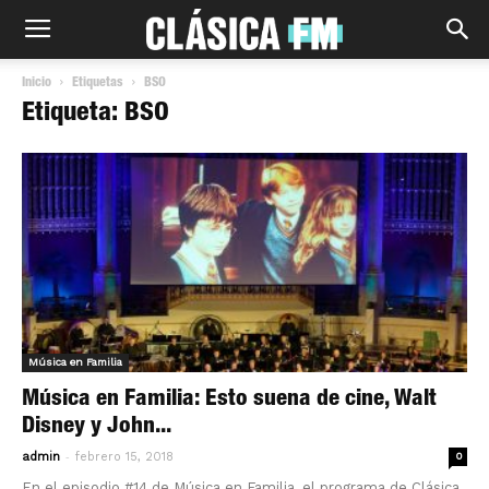
Inicio
Etiquetas
BSO
Etiqueta: BSO
Música en Familia
Música en Familia: Esto suena de cine, Walt
Disney y John...
-
admin
febrero 15, 2018
0
En el episodio #14 de Música en Familia, el programa de Clásica