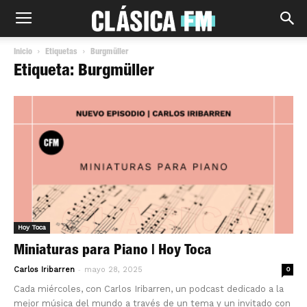
Inicio
Etiquetas
Burgmüller
Etiqueta: Burgmüller
Hoy Toca
Miniaturas para Piano | Hoy Toca
-
Carlos Iribarren
mayo 28, 2025
0
Cada miércoles, con Carlos Iribarren, un podcast dedicado a la
mejor música del mundo a través de un tema y un invitado con