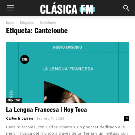
Inicio
Etiquetas
Canteloube
Etiqueta: Canteloube
Hoy Toca
La Lengua Francesa | Hoy Toca
-
Carlos Iribarren
febrero 11, 2026
0
Cada miércoles, con Carlos Iribarren, un podcast dedicado a la
mejor música del mundo a través de un tema y un invitado con