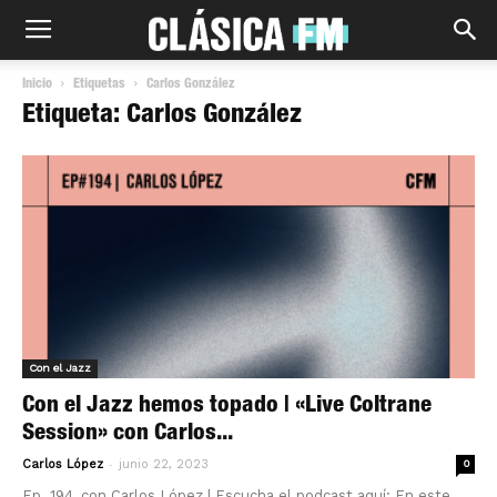
Inicio
Etiquetas
Carlos González
Etiqueta: Carlos González
Con el Jazz
Con el Jazz hemos topado | «Live Coltrane
Session» con Carlos...
-
Carlos López
junio 22, 2023
0
Ep. 194, con Carlos López | Escucha el podcast aquí: En este