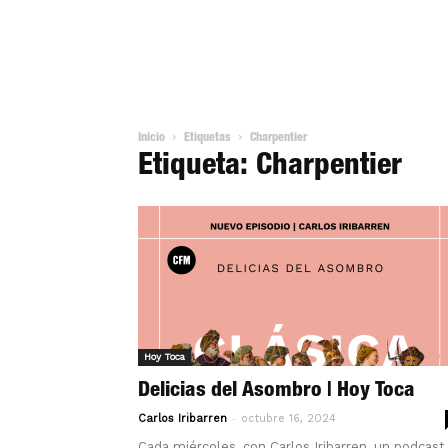
Inicio
Etiquetas
Charpentier
Etiqueta: Charpentier
Hoy Toca
Delicias del Asombro | Hoy Toca
-
Carlos Iribarren
octubre 16, 2024
Cada miércoles, con Carlos Iribarren, un podcast