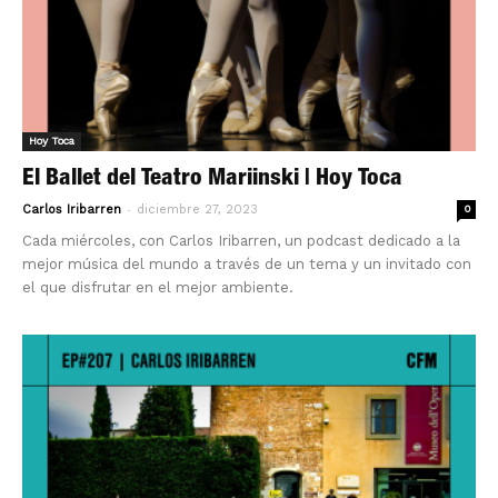
Hoy Toca
El Ballet del Teatro Mariinski | Hoy Toca
-
Carlos Iribarren
diciembre 27, 2023
0
Cada miércoles, con Carlos Iribarren, un podcast dedicado a la
mejor música del mundo a través de un tema y un invitado con
el que disfrutar en el mejor ambiente.