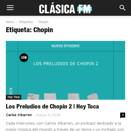
Inicio
Etiquetas
Chopin
Etiqueta: Chopin
Hoy Toca
Los Preludios de Chopin 2 | Hoy Toca
-
Carlos Iribarren
marzo 11, 2026
0
Cada miércoles, con Carlos Iribarren, un podcast dedicado a la
mejor música del mundo a través de un tema y un invitado con