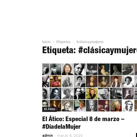
Inicio
Etiquetas
#clásicaymujeres
Etiqueta: #clásicaymuje
El Ático
El Ático: Especial 8 de marzo –
#DíadelaMujer
-
admin
marzo 8, 2020