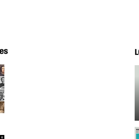
res
L
0