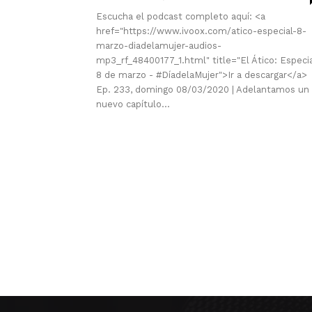
Escucha el podcast completo aquí: <a
href="https://www.ivoox.com/atico-especial-8-
marzo-diadelamujer-audios-
mp3_rf_48400177_1.html" title="El Ático: Especi
8 de marzo - #DíadelaMujer">Ir a descargar</a>
Ep. 233, domingo 08/03/2020 | Adelantamos un
nuevo capítulo...