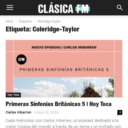
Inicio
Etiquetas
Coleridge-Taylor
Etiqueta: Coleridge-Taylor
Hoy Toca
Primeras Sinfonías Británicas 5 | Hoy Toca
-
Carlos Iribarren
mayo 21, 2025
0
Cada miércoles, con Carlos Iribarren, un podcast dedicado a la
mejor música del mundo a través de un tema y un invitado con