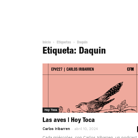
Inicio
Etiquetas
Daquin
Etiqueta: Daquin
Hoy Toca
Las aves | Hoy Toca
-
Carlos Iribarren
abril 10, 2024
Cada miércoles, con Carlos Iribarren, un podcast