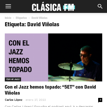
Inicio
Etiquetas
David Viñolas
Etiqueta: David Viñolas
Con el Jazz
Con el Jazz hemos topado: “5ET” con David
Viñolas
-
Carlos López
enero 27, 2022
0
Con Carlos López | Escucha el podcast aquí: Ir a descargar