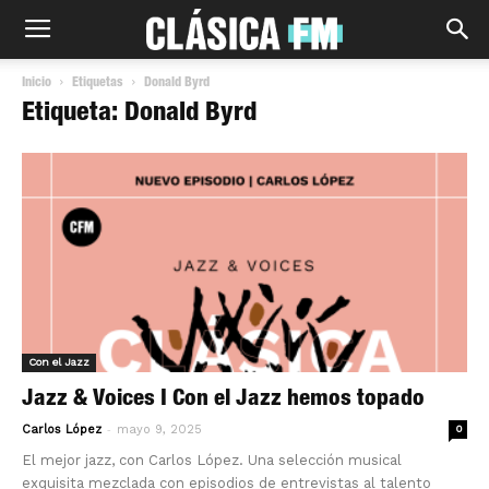
Inicio
Etiquetas
Donald Byrd
Etiqueta: Donald Byrd
Con el Jazz
Jazz & Voices I Con el Jazz hemos topado
-
Carlos López
mayo 9, 2025
0
El mejor jazz, con Carlos López. Una selección musical
exquisita mezclada con episodios de entrevistas al talento