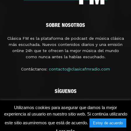
SOBRE NOSOTROS
Clásica FM es la plataforma de podcast de música clásica
más escuchada. Nuevos contenidos diarios y una emisión
online 24h que te ofrecen la mejor música del mundo
como nunca antes la habías escuchado.
Contáctanos:
contacto@clasicafmradio.com
SÍGUENOS
Utilizamos cookies para asegurar que damos la mejor
experiencia al usuario en nuestro sitio web. Si continúa utilizando
este sitio asumiremos que está de acuerdo.
Estoy de acuerdo
© 2021 - Clásica FM Radio | Licencia SGAERRDD/4/1296/0118