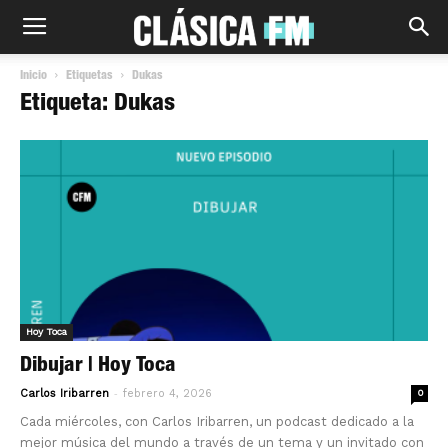
Inicio
Etiquetas
Dukas
Etiqueta: Dukas
Hoy Toca
Dibujar | Hoy Toca
-
Carlos Iribarren
febrero 4, 2026
0
Cada miércoles, con Carlos Iribarren, un podcast dedicado a la
mejor música del mundo a través de un tema y un invitado con