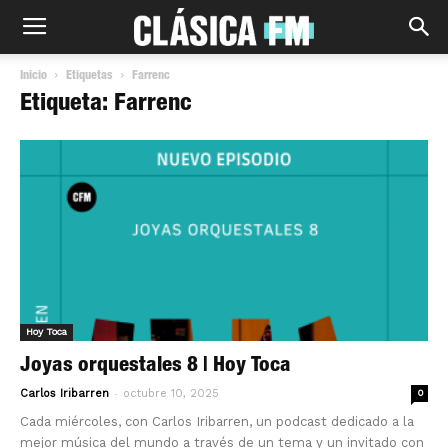
Inicio
Etiquetas
Farrenc
Etiqueta: Farrenc
Hoy Toca
Joyas orquestales 8 | Hoy Toca
-
Carlos Iribarren
octubre 10, 2025
0
Cada miércoles, con Carlos Iribarren, un podcast dedicado a la
mejor música del mundo a través de un tema y un invitado con