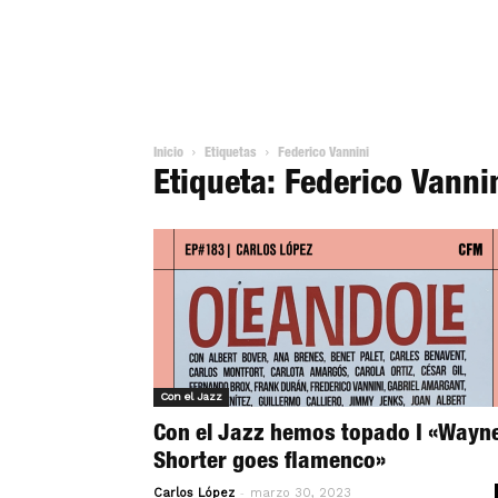
Inicio
Etiquetas
Federico Vannini
Etiqueta: Federico Vanni
Con el Jazz
Con el Jazz hemos topado I «Wayn
Shorter goes flamenco»
-
Carlos López
marzo 30, 2023