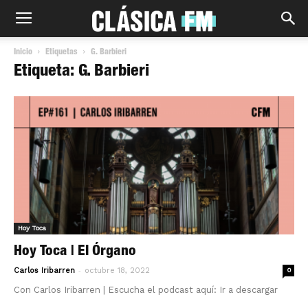
Inicio
Etiquetas
G. Barbieri
Etiqueta: G. Barbieri
Hoy Toca
Hoy Toca | El Órgano
-
Carlos Iribarren
octubre 18, 2022
0
Con Carlos Iribarren | Escucha el podcast aquí: Ir a descargar