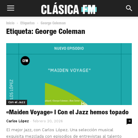
Inicio
Etiquetas
George Coleman
Etiqueta: George Coleman
Con el Jazz
«Maiden Voyage» I Con el Jazz hemos topado
-
Carlos López
febrero 20, 2026
0
El mejor jazz, con Carlos López. Una selección musical
exquisita mezclada con episodios de entrevistas al talento