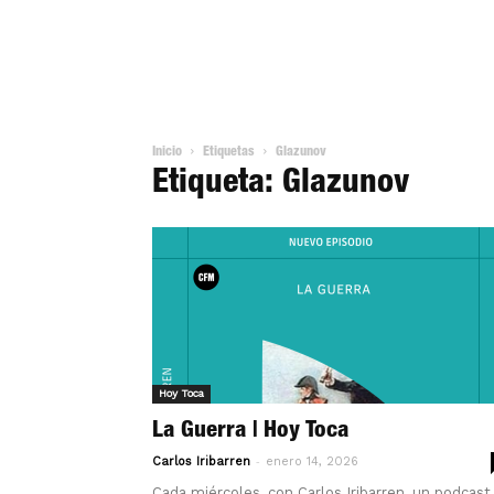
Inicio
Etiquetas
Glazunov
Etiqueta: Glazunov
Hoy Toca
La Guerra | Hoy Toca
-
Carlos Iribarren
enero 14, 2026
Cada miércoles, con Carlos Iribarren, un podcast