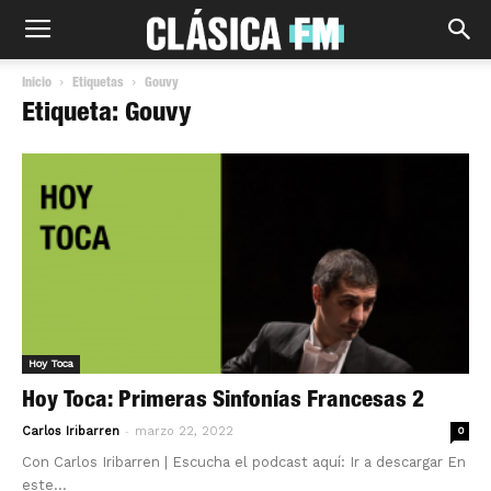
Inicio
Etiquetas
Gouvy
Etiqueta: Gouvy
Hoy Toca
Hoy Toca: Primeras Sinfonías Francesas 2
-
Carlos Iribarren
marzo 22, 2022
0
Con Carlos Iribarren | Escucha el podcast aquí: Ir a descargar En
este...