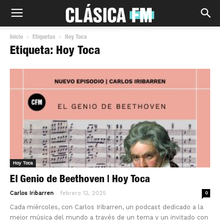
Inicio
Etiquetas
Hoy Toca
Etiqueta: Hoy Toca
Hoy Toca
El Genio de Beethoven | Hoy Toca
-
Carlos Iribarren
febrero 12, 2025
0
Cada miércoles, con Carlos Iribarren, un podcast dedicado a la
mejor música del mundo a través de un tema y un invitado con