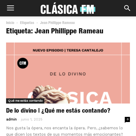
Inicio
Etiquetas
Jean Phillippe Rameau
Etiqueta: Jean Phillippe Rameau
Qué me estás contando
De lo divino | ¿Qué me estás contando?
-
admin
junio 1, 2025
0
Nos gusta la ópera, nos encanta la ópera. Pero, ¿sabemos lo
que dicen los textos de sus momentos más emocionantes?