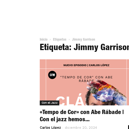
Inicio
Etiquetas
Jimmy Garrison
Etiqueta: Jimmy Garriso
Con el Jazz
«Tempo de Cor» con Abe Rábade |
Con el jazz hemos...
-
Carlos López
diciembre 20, 2024