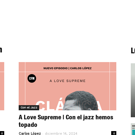
n
L
Con el Jazz
A Love Supreme | Con el jazz hemos
topado
-
0
Carlos López
diciembre 14, 2024
0