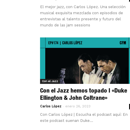
El mejor jazz, con Carlos López. Una selección
musical exquisita mezclada con episodios de
entrevistas al talento presente y futuro del
mundo de las jam sessions
Con el Jazz
Con el Jazz hemos topado I «Duke
Ellington & John Coltrane»
-
Carlos López
enero 26, 2023
Con Carlos López | Escucha el podcast aquí: En
este podcast suenan Duke...