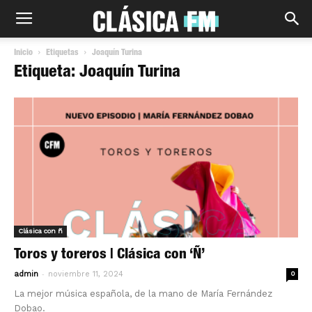
Inicio
Etiquetas
Joaquín Turina
Etiqueta: Joaquín Turina
Clásica con ñ
Toros y toreros | Clásica con ‘Ñ’
-
admin
noviembre 11, 2024
0
La mejor música española, de la mano de María Fernández
Dobao.