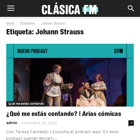
Inicio
Etiquetas
Johann Strauss
Etiqueta: Johann Strauss
Qué me estás contando
¿Qué me estás contando? | Arias cómicas
-
admin
noviembre 23, 2022
0
Con Teresa Cantalejo | Escucha el podcast aquí: En este
podcast suenan Mozart,...