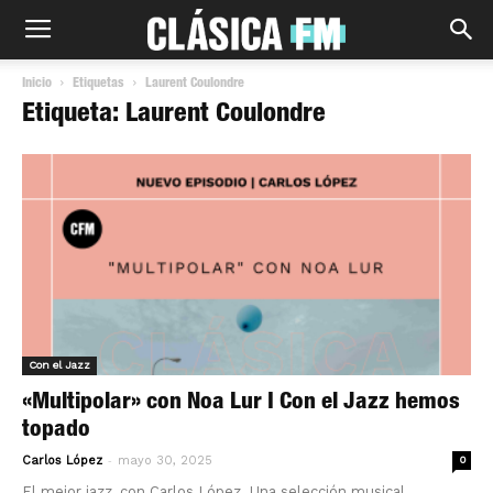
Inicio
Etiquetas
Laurent Coulondre
Etiqueta: Laurent Coulondre
Con el Jazz
«Multipolar» con Noa Lur I Con el Jazz hemos
topado
-
Carlos López
mayo 30, 2025
0
El mejor jazz, con Carlos López. Una selección musical