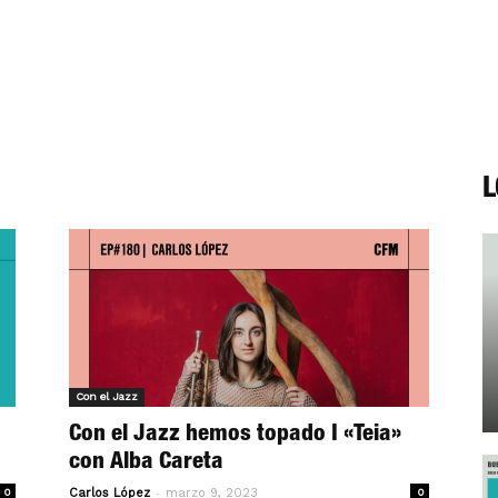
L
Con el Jazz
Con el Jazz hemos topado I «Teia»
con Alba Careta
-
0
Carlos López
marzo 9, 2023
0