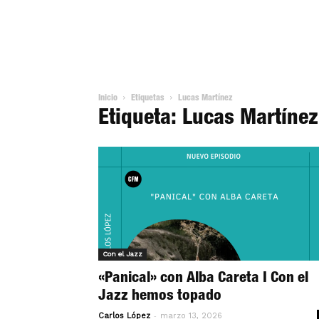
Inicio
Etiquetas
Lucas Martínez
Etiqueta: Lucas Martínez
Con el Jazz
«Panical» con Alba Careta I Con el
Jazz hemos topado
-
Carlos López
marzo 13, 2026