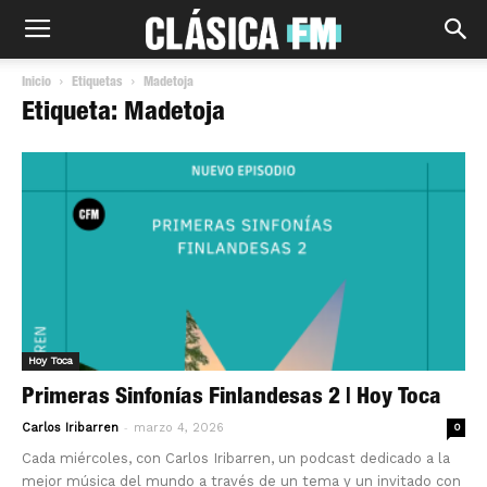
Inicio
Etiquetas
Madetoja
Etiqueta: Madetoja
Hoy Toca
Primeras Sinfonías Finlandesas 2 | Hoy Toca
-
Carlos Iribarren
marzo 4, 2026
0
Cada miércoles, con Carlos Iribarren, un podcast dedicado a la
mejor música del mundo a través de un tema y un invitado con