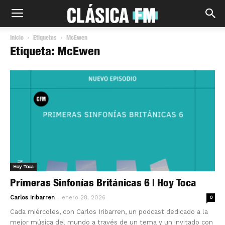
Inicio
Etiquetas
McEwen
Etiqueta: McEwen
Hoy Toca
Primeras Sinfonías Británicas 6 | Hoy Toca
-
Carlos Iribarren
enero 28, 2026
0
Cada miércoles, con Carlos Iribarren, un podcast dedicado a la
mejor música del mundo a través de un tema y un invitado con