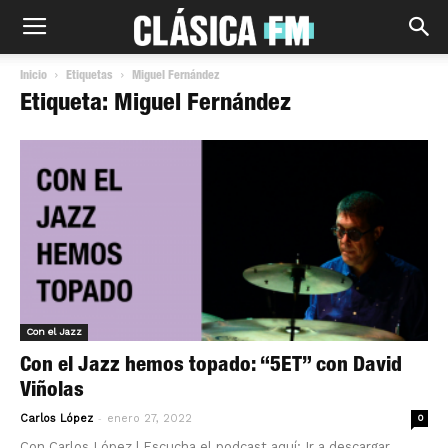
Inicio
Etiquetas
Miguel Fernández
Etiqueta: Miguel Fernández
Con el Jazz
Con el Jazz hemos topado: “5ET” con David
Viñolas
-
Carlos López
enero 27, 2022
0
Con Carlos López | Escucha el podcast aquí: Ir a descargar