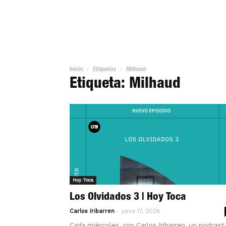
Inicio
Etiquetas
Milhaud
Etiqueta: Milhaud
Hoy Toca
Los Olvidados 3 | Hoy Toca
-
Carlos Iribarren
junio 17, 2026
Cada miércoles, con Carlos Iribarren, un podcast