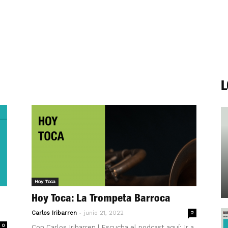
L
Hoy Toca
Hoy Toca: La Trompeta Barroca
-
Carlos Iribarren
junio 21, 2022
2
0
Con Carlos Iribarren | Escucha el podcast aquí: Ir a