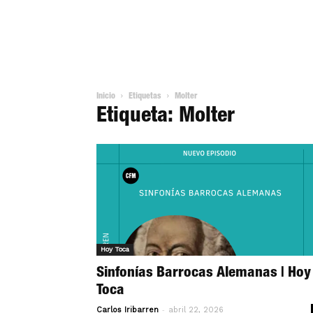
Inicio
Etiquetas
Molter
Etiqueta: Molter
Hoy Toca
Sinfonías Barrocas Alemanas | Hoy
Toca
-
Carlos Iribarren
abril 22, 2026