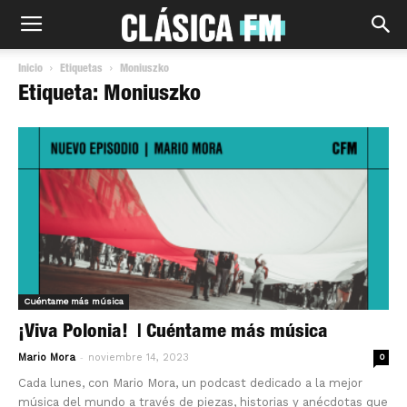
Inicio
Etiquetas
Moniuszko
Etiqueta: Moniuszko
Cuéntame más música
¡Viva Polonia! | Cuéntame más música
-
Mario Mora
noviembre 14, 2023
0
Cada lunes, con Mario Mora, un podcast dedicado a la mejor
música del mundo a través de piezas, historias y anécdotas que