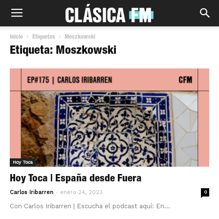
Inicio
Etiquetas
Moszkowski
Etiqueta: Moszkowski
Hoy Toca
Hoy Toca | España desde Fuera
-
Carlos Iribarren
enero 24, 2023
0
Con Carlos Iribarren | Escucha el podcast aquí: En...