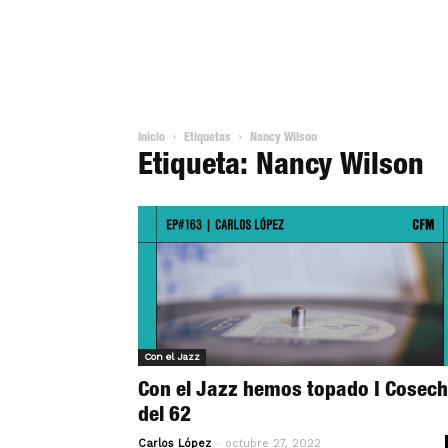
Inicio
Etiquetas
Nancy Wilson
Etiqueta: Nancy Wilson
Con el Jazz
Con el Jazz hemos topado I Cosec
del 62
-
Carlos López
octubre 27, 2022