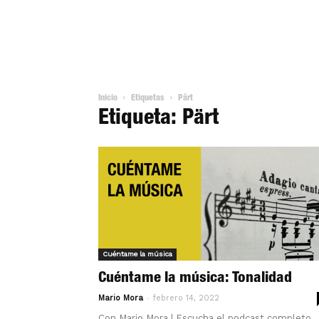
Inicio
Etiquetas
Pärt
Etiqueta: Pärt
Cuéntame la música
Cuéntame la música: Tonalidad
-
Mario Mora
febrero 14, 2022
Con Mario Mora | Escucha el podcast completo