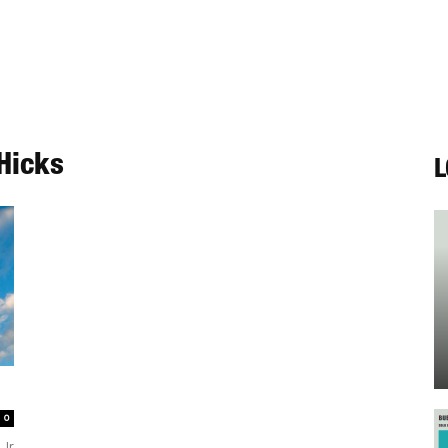
-Hicks
L
0
 Ir