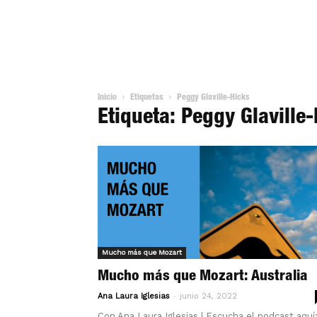
Inicio
Etiquetas
Peggy Glaville-Hicks
Etiqueta: Peggy Glaville
Mucho más que Mozart
Mucho más que Mozart: Australia
-
Ana Laura Iglesias
junio 24, 2022
Con Ana Laura Iglesias | Escucha el podcast aquí: