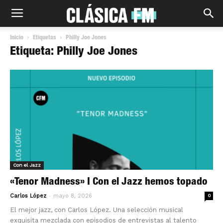
Inicio
Etiquetas
Philly Joe Jones
Etiqueta: Philly Joe Jones
Con el Jazz
«Tenor Madness» I Con el Jazz hemos topado
-
Carlos López
mayo 8, 2026
0
El mejor jazz, con Carlos López. Una selección musical
exquisita mezclada con episodios de entrevistas al talento