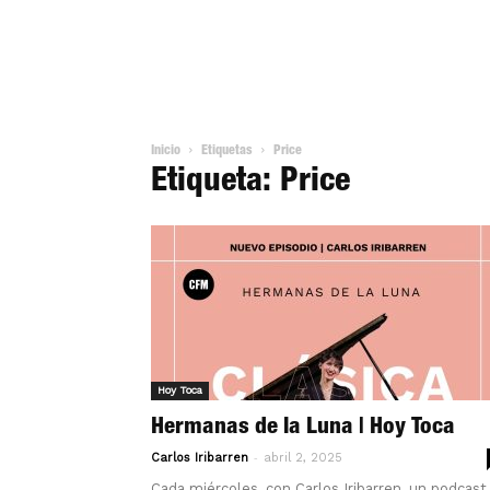
Inicio
Etiquetas
Price
Etiqueta: Price
Hoy Toca
Hermanas de la Luna | Hoy Toca
-
Carlos Iribarren
abril 2, 2025
Cada miércoles, con Carlos Iribarren, un podcast