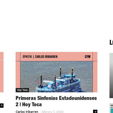
L
Hoy Toca
Primeras Sinfonías Estadounidenses
2 | Hoy Toca
0
-
Carlos Iribarren
febrero 7, 2024
0