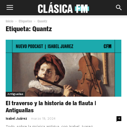
Inicio
Etiquetas
Quantz
Etiqueta: Quantz
Antiguallas
El traverso y la historia de la flauta |
Antiguallas
-
Isabel Juárez
marzo 19, 2024
0
Todo, sobre la música antigua, con Isabel Juarez.