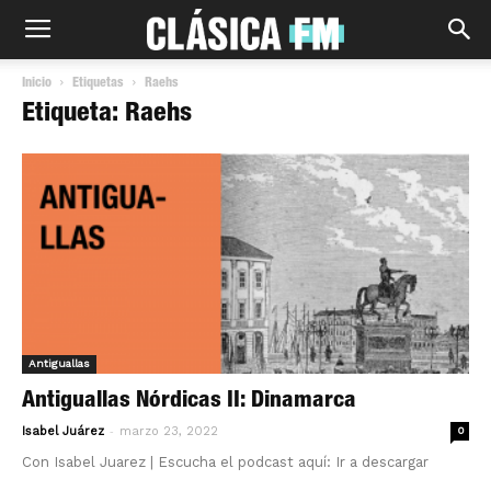
Inicio
Etiquetas
Raehs
Etiqueta: Raehs
Antiguallas
Antiguallas Nórdicas II: Dinamarca
-
Isabel Juárez
marzo 23, 2022
0
Con Isabel Juarez | Escucha el podcast aquí: Ir a descargar