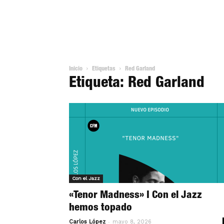
Inicio
Etiquetas
Red Garland
Etiqueta: Red Garland
Con el Jazz
«Tenor Madness» I Con el Jazz
hemos topado
-
Carlos López
mayo 8, 2026